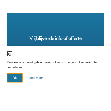
Vrijblijvende info of offerte
Sta je ook te popelen om je tuin om te toveren in een oase van
rust? Contacteer ons voor vrijblijvende info of offerte.
Deze website maakt gebruik van cookies om uw gebruikservaring te
verbeteren.
CONTACTEER ONS ⟶
OK
Lees meer